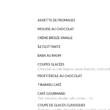
ASSIETTE DE FROMAGES
MOUSSE AU CHOCOLAT
CRÈME BRÛLÉE VANILLE
ÎLE FLOTTANTE
BABA AU RHUM
COUPES GLACÉES
Chocolat ou café liégeois, dame blanche, Guéran
PROFITEROLE AU CHOCOLAT
TIRAMISU CAFÉ
CAFÉ GOURMAND
Thé, infusion, double café, crème… +2
COUPE DE GLACES CLASSIQUES
Parfums : vanille, chocolat, café, caramel, cassis