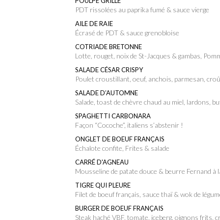
POULPE GRILLÉ
PDT rissolées au paprika fumé & sauce vierge
AILE DE RAIE
Écrasé de PDT & sauce grenobloise
COTRIADE BRETONNE
Lotte, rouget, noix de St-Jacques & gambas, Pom
SALADE CÉSAR CRISPY
Poulet croustillant, oeuf, anchois, parmesan, cr
SALADE D’AUTOMNE
Salade, toast de chèvre chaud au miel, lardons, 
SPAGHETTI CARBONARA
Façon “Cocoche”, italiens s’abstenir !
ONGLET DE BOEUF FRANÇAIS
Échalote confite, Frites & salade
CARRÉ D'AGNEAU
Mousseline de patate douce & beurre Fernand à 
TIGRE QUI PLEURE
Filet de boeuf français, sauce thaï & wok de légu
BURGER DE BOEUF FRANÇAIS
Steak haché VBF, tomate, iceberg, oignons frits,