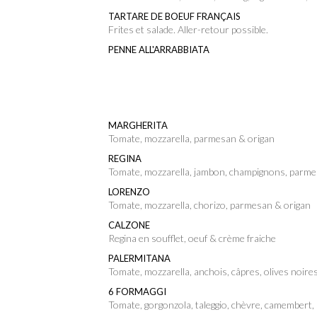
TARTARE DE BOEUF FRANÇAIS
Frites et salade. Aller-retour possible.
PENNE ALL'ARRABBIATA
MARGHERITA
Tomate, mozzarella, parmesan & origan
REGINA
Tomate, mozzarella, jambon, champignons, parme
LORENZO
Tomate, mozzarella, chorizo, parmesan & origan
CALZONE
Regina en soufflet, oeuf & crème fraiche
PALERMITANA
Tomate, mozzarella, anchois, câpres, olives noir
6 FORMAGGI
Tomate, gorgonzola, taleggio, chèvre, camembert