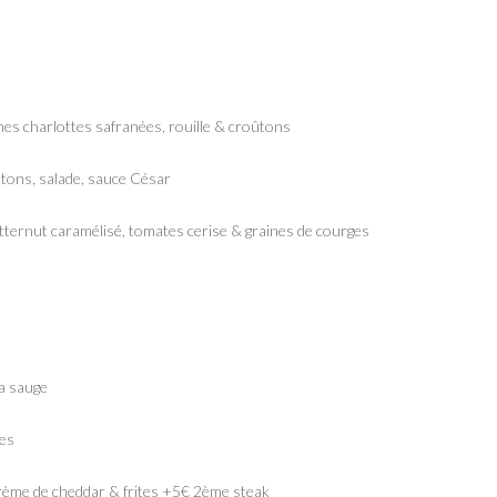
mes charlottes safranées, rouille & croûtons
oûtons, salade, sauce César
butternut caramélisé, tomates cerise & graines de courges
la sauge
mes
 crème de cheddar & frites +5€ 2ème steak