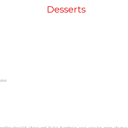
Desserts
daise
, menthe-chocolat, citron vert, fraise, framboise, coco, passion, poire, rhum-r