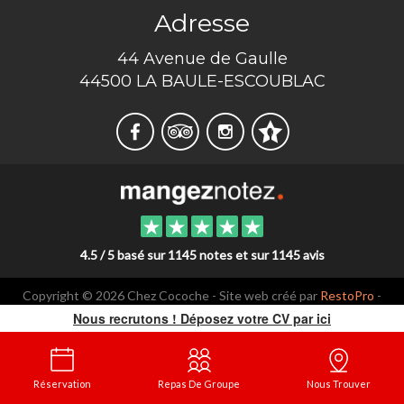
Adresse
44 Avenue de Gaulle
44500 LA BAULE-ESCOUBLAC
4.5 / 5 basé sur 1145 notes et sur 1145 avis
Copyright © 2026 Chez Cocoche - Site web créé par
RestoPro
-
mentions légales
Nous recrutons ! Déposez votre CV par ici
Réservation
Repas De Groupe
Nous Trouver